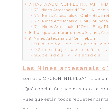
HASTA AQUÍ CORREGIR A PARTIR D
Nines Artesanals d´Onil – Mi bebi
Nines Artesanals d´Onil – Bebe r
Nines Artesanals d´Onil – Muñeca 
Nines Artesanals d´Onil – Baby 
Por qué comprar un bebé Nines Artes
Nines Artesanals d´Onil reborn
d i s e ñ o d e e x p r e s I o n 
m o n t a j e d e m u ñ e c a s
t e j i d o s y v e s t i d o s
Las Nines artesanals d’
Son otra OPCIÓN INTERESANTE para ni
¿Qué conclusión saco mirando las op
Pues que están todos requeteencantad