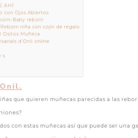
E AHÍ
to con Ojos Abiertos
eborn-Baby reborn
Reborn niña con cojín de regalo
RN Ositos Muñeca
anals d’Onil online
e s
Onil.
ñas que quieren muñecas parecidas a las rebo
iniones?
os con estas muñecas así que puede ser una ge