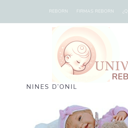
REBORN
FIRMAS REBORN
¿Q
REBORN UNIVE
reborn
NINES D’ONIL